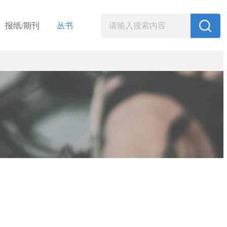
报纸/期刊
丛书